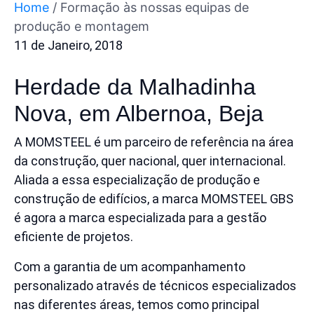
Home
/
Formação às nossas equipas de
produção e montagem
11 de Janeiro, 2018
Herdade da Malhadinha
Nova, em Albernoa, Beja
A MOMSTEEL é um parceiro de referência na área
da construção, quer nacional, quer internacional.
Aceda à área reservada da Momsteel
Aliada a essa especialização de produção e
Iniciar sessão
construção de edifícios, a marca MOMSTEEL GBS
é agora a marca especializada para a gestão
eficiente de projetos.
Aceda ao MY.MOMSTEEL
Iniciar sessão
Com a garantia de um acompanhamento
personalizado através de técnicos especializados
nas diferentes áreas, temos como principal