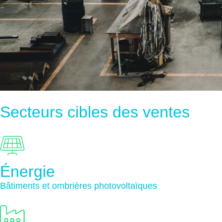
Secteurs cibles des ventes
Énergie
Bâtiments et ombrières photovoltaïques