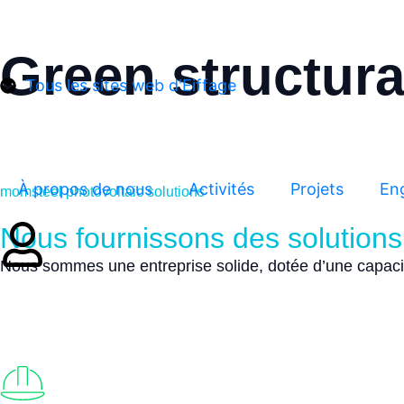
Green structura
Tous les sites web d'Eiffage
À propos de nous
Activités
Projets
En
momsteel photovoltaic solutions
Nous fournissons des solutions
Nous sommes une entreprise solide, dotée d’une capaci