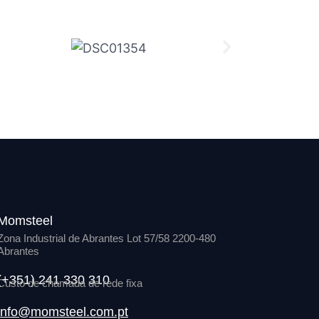
Momsteel
Zona Industrial de Abrantes Lot 57/58 2200-480
Abrantes
(+351) 241 330 310
Custo de chamada de rede fixa
info@momsteel.com.pt