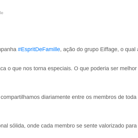
le
ampanha
#
EspritDeFamille
, ação do grupo Eiffage, o qual
a o que nos torna especiais. O que poderia ser melhor 
que compartilhamos diariamente entre os membros de tod
da da Momsteel
nal sólida, onde cada membro se sente valorizado para 
TEEL