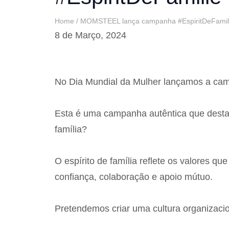
Home
/
MOMSTEEL lança campanha #EspiritDeFamil
8 de Março, 2024
No Dia Mundial da Mulher lançamos a c
Esta é uma campanha autêntica que destac
família?
O espírito de família reflete os valores 
Aceda à área reserva
confiança, colaboração e apoio mútuo.
Iniciar sessão
Pretendemos criar uma cultura organizacio
Aceda ao MY.MOMS