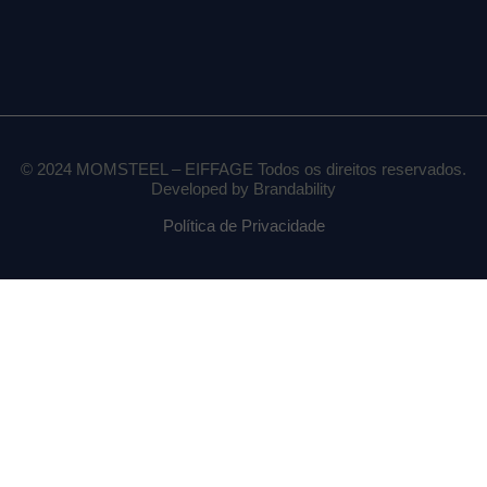
Aceda ao MY.MOMSTEEL
Iniciar sessão
© 2024 MOMSTEEL – EIFFAGE Todos os direitos reservados.
Developed by Brandability
Política de Privacidade