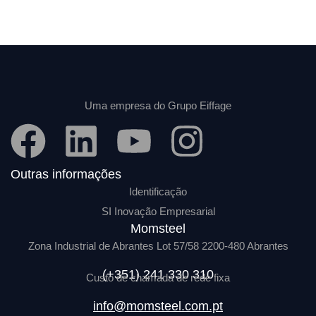
Uma empresa do Grupo Eiffage
Outras informações
Identificação
SI Inovação Empresarial
Momsteel
Zona Industrial de Abrantes Lot 57/58 2200-480 Abrantes
Aceda à área reservada da Momsteel
(+351) 241 330 310
Custo de chamada de rede fixa
Iniciar sessão
info@momsteel.com.pt