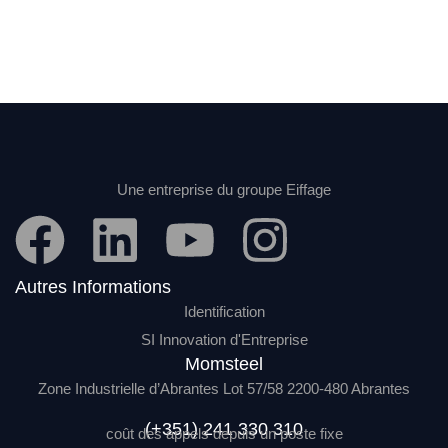
Une entreprise du groupe Eiffage
Autres Informations
Identification
SI Innovation d'Entreprise
Momsteel
Zone Industrielle d’Abrantes Lot 57/58 2200-480 Abrantes
(+351) 241 330 310
coût des appels depuis un poste fixe