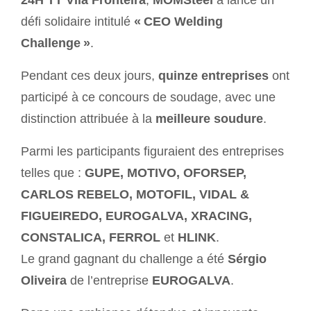
24H TT Vila Fronteira
,
MOMSteel
a lancé un
défi solidaire intitulé
« CEO Welding
Challenge »
.
Pendant ces deux jours,
quinze entreprises
ont
participé à ce concours de soudage, avec une
distinction attribuée à la
meilleure soudure
.
Parmi les participants figuraient des entreprises
telles que :
GUPE, MOTIVO, OFORSEP,
CARLOS REBELO, MOTOFIL, VIDAL &
FIGUEIREDO, EUROGALVA, XRACING,
CONSTALICA, FERROL
et
HLINK
.
Le grand gagnant du challenge a été
Sérgio
Oliveira
de l’entreprise
EUROGALVA
.